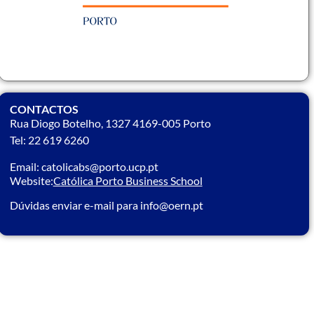
CONTACTOS
Rua Diogo Botelho, 1327 4169-005 Porto
Tel: 22 619 6260
Email: catolicabs@porto.ucp.pt
Website:
Católica Porto Business School
Dúvidas enviar e-mail para info@oern.pt