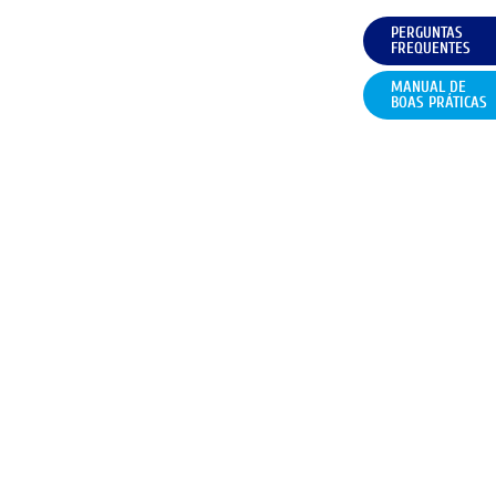
PERGUNTAS
FREQUENTES
MANUAL DE
BOAS PRÁTICAS
CONDIÇÕES
FAQ
CONTACTOS
POLÍTICA DE COOKIES (UE)