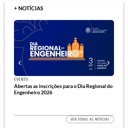
+ NOTÍCIAS
SEMINÁRIO
 inscrições para o Dia Regional do
Seminário] Saiba com
o 2026
traz eficiência energé
habitação
VER TODAS AS NOTICIAS