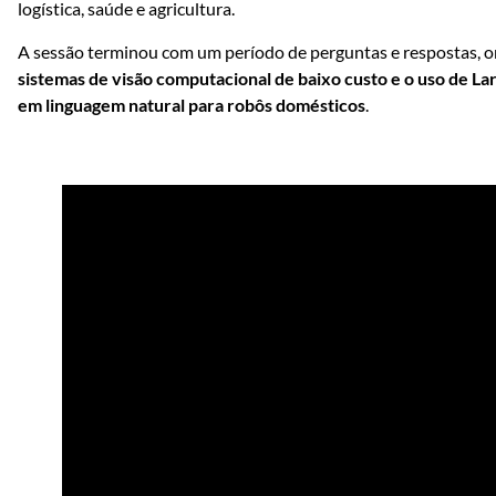
logística, saúde e agricultura.
A sessão terminou com um período de perguntas e respostas,
sistemas de visão computacional de baixo custo e o uso de L
em linguagem natural para robôs domésticos
.