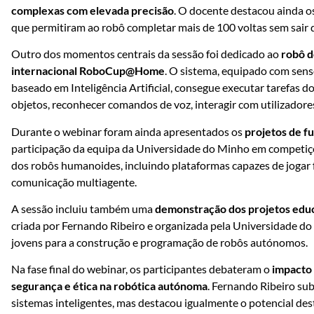
complexas com elevada precisão
. O docente destacou ainda os
que permitiram ao robô completar mais de 100 voltas sem sair d
Outro dos momentos centrais da sessão foi dedicado ao
robô d
internacional RoboCup@Home
. O sistema, equipado com sen
baseado em Inteligência Artificial, consegue executar tarefas
objetos, reconhecer comandos de voz, interagir com utilizadore
Durante o webinar foram ainda apresentados os
projetos de f
participação da equipa da Universidade do Minho em competiç
dos robôs humanoides, incluindo plataformas capazes de jogar fu
comunicação multiagente.
A sessão incluiu também uma
demonstração dos projetos educ
criada por Fernando Ribeiro e organizada pela Universidade d
jovens para a construção e programação de robôs autónomos.
Na fase final do webinar, os participantes debateram o
impacto 
segurança e ética na robótica autónoma
. Fernando Ribeiro su
sistemas inteligentes, mas destacou igualmente o potencial des