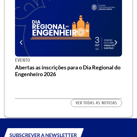
EVENTO
SEMI
za o
Abertas as inscrições para o Dia Regional do
Semi
os/as
Engenheiro 2026
traz 
habi
VER TODAS AS NOTICIAS
SUBSCREVER A NEWSLETTER