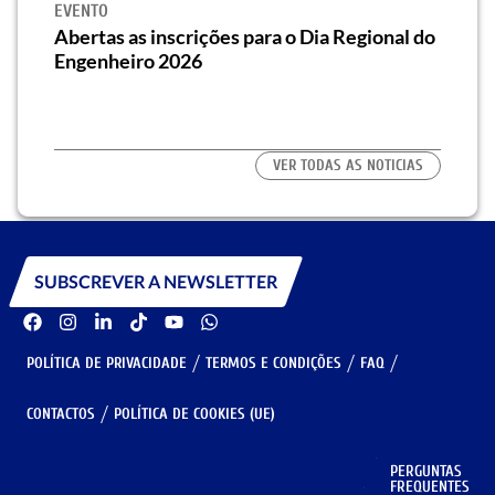
EVENTO
SEMI
za o
Abertas as inscrições para o Dia Regional do
Semi
os/as
Engenheiro 2026
traz 
habi
VER TODAS AS NOTICIAS
SUBSCREVER A NEWSLETTER
POLÍTICA DE PRIVACIDADE
TERMOS E CONDIÇÕES
FAQ
CONTACTOS
POLÍTICA DE COOKIES (UE)
PERGUNTAS
GERIR COOKIES
FREQUENTES