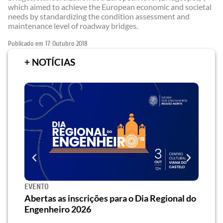
which aimed to achieve the European economic and societal
needs by standardizing the condition assessment and
maintenance level of roadway bridges.
Publicado em
17 Outubro 2018
+ NOTÍCIAS
SEMINÁRIO
EFEM
al do
Seminário] Saiba como o “Passive House”
O qu
traz eficiência energética e conforto à
uma 
habitação