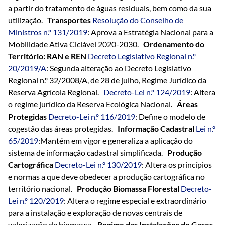
a partir do tratamento de águas residuais, bem como da sua
utilização.
Transportes
Resolução do Conselho de
Ministros n.º 131/2019
: Aprova a Estratégia Nacional para a
Mobilidade Ativa Ciclável 2020-2030.
Ordenamento do
Território: RAN e REN
Decreto Legislativo Regional n.º
20/2019/A
: Segunda alteração ao Decreto Legislativo
Regional n.º 32/2008/A, de 28 de julho, Regime Jurídico da
Reserva Agrícola Regional.
Decreto-Lei n.º 124/2019
: Altera
o regime jurídico da Reserva Ecológica Nacional.
Áreas
Protegidas
Decreto-Lei n.º 116/2019
: Define o modelo de
cogestão das áreas protegidas.
Informação Cadastral
Lei n.º
65/2019
:Mantém em vigor e generaliza a aplicação do
sistema de informação cadastral simplificada.
Produção
Cartográfica
Decreto-Lei n.º 130/2019
: Altera os princípios
e normas a que deve obedecer a produção cartográfica no
território nacional.
Produção Biomassa Florestal
Decreto-
Lei n.º 120/2019
: Altera o regime especial e extraordinário
para a instalação e exploração de novas centrais de
valorização de biomassa.
Regime das Instalações de Gases