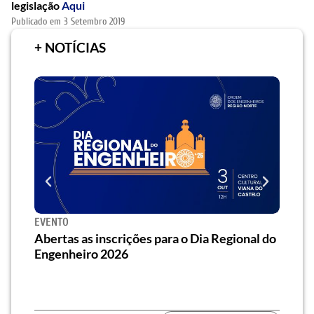
legislação
Aqui
Publicado em
3 Setembro 2019
+ NOTÍCIAS
EVENTO
SEMI
za o
Abertas as inscrições para o Dia Regional do
Semi
os/as
Engenheiro 2026
traz 
habi