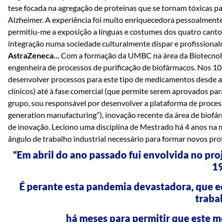
tese focada na agregação de proteínas que se tornam tóxicas 
Alzheimer. A experiência foi muito enriquecedora pessoalmen
permitiu-me a exposição a línguas e costumes dos quatro canto
integração numa sociedade culturalmente díspar e profissiona
AstraZeneca...
Com a formação da UMBC na área da Biotecnolo
engenheira de processos de purificação de biofármacos. Nos 1
desenvolver processos para este tipo de medicamentos desde a f
clínicos) até à fase comercial (que permite serem aprovados pa
grupo, sou responsável por desenvolver a plataforma de proce
generation manufacturing”), inovação recente da área de biofá
de inovação. Leciono uma disciplina de Mestrado há 4 anos na 
ângulo de trabalho industrial necessário para formar novos pro
“Em abril do ano passado fui envolvida no pr
19
É perante esta pandemia devastadora, que e
traba
há meses para permitir que este m