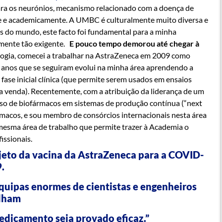
para os neurónios, mecanismo relacionado com a doença de
te e academicamente. A UMBC é culturalmente muito diversa e
s do mundo, este facto foi fundamental para a minha
lmente tão exigente.
E pouco tempo demorou até chegar à
gia, comecei a trabalhar na AstraZeneca em 2009 como
0 anos que se seguiram evolui na minha área aprendendo a
ase inicial clínica (que permite serem usados em ensaios
ra venda). Recentemente, com a atribuição da liderança de um
sso de biofármacos em sistemas de produção contínua (“next
rmacos, e sou membro de consórcios internacionais nesta área
mesma área de trabalho que permite trazer à Academia o
fissionais.
ojeto da vacina da AstraZeneca para a COVID-
.
quipas enormes de cientistas e engenheiros
lham
edicamento seja provado eficaz.”