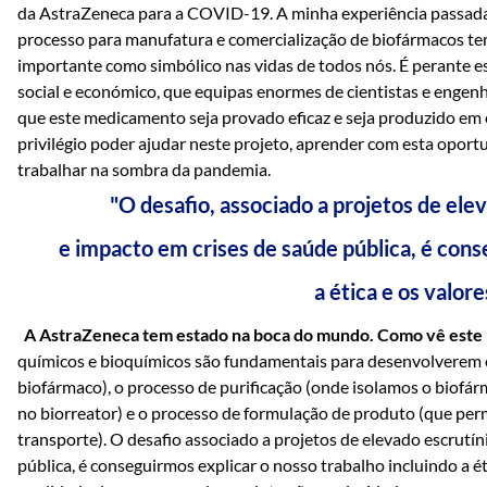
da AstraZeneca para a COVID-19. A minha experiência passada 
processo para manufatura e comercialização de biofármacos te
importante como simbólico nas vidas de todos nós. É perante es
social e económico, que equipas enormes de cientistas e engen
que este medicamento seja provado eficaz e seja produzido em 
privilégio poder ajudar neste projeto, aprender com esta oport
trabalhar na sombra da pandemia.
"O desafio, associado a projetos de ele
e impacto em crises de saúde pública, é cons
a ética e os valor
A AstraZeneca tem estado na boca do mundo. Como vê este n
químicos e bioquímicos são fundamentais para desenvolverem o
biofármaco), o processo de purificação (onde isolamos o biof
no biorreator) e o processo de formulação de produto (que pe
transporte). O desafio associado a projetos de elevado escrutí
pública, é conseguirmos explicar o nosso trabalho incluindo a 