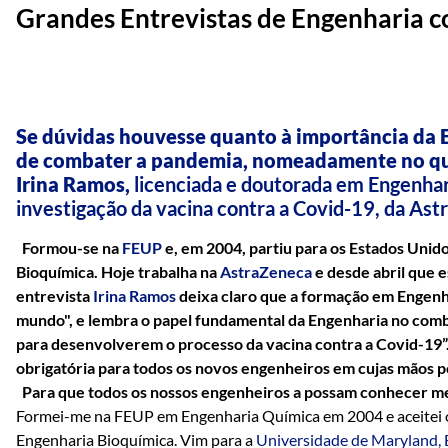
Grandes Entrevistas de Engenharia 
Se dúvidas houvesse quanto à importância da 
de combater a pandemia, nomeadamente no que 
Irina Ramos,
licenciada e doutorada em Engenhar
investigação da vacina contra a Covid-19, da Ast
Formou-se na
FEUP
e, em 2004, partiu para os Estados Unid
Bioquímica. Hoje trabalha na
AstraZeneca
e desde abril que e
entrevista
Irina Ramos
deixa claro que a formação em Engenh
mundo", e lembra o papel fundamental da Engenharia no com
para desenvolverem o processo da vacina contra a Covid-19”
obrigatória para todos os novos engenheiros em cujas mãos p
Para que todos os nossos engenheiros a possam conhecer me
Formei-me na FEUP em Engenharia Química em 2004 e aceitei o 
Engenharia Bioquímica. Vim para a
Universidade de Maryland,