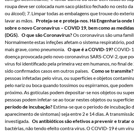
roupa deve ser colocada num saco plástico fechado no cesto da 
ou álcool); 7. Limpar todas as embalagens que trouxe do exterior 
lavar as mãos.
Proteja-se e proteja-nos.
Há Engenharia onde 
sobre o novo Coronavírus – COVID 19, bem como as medidas
(DGS).
O que são Coronavírus?
Os coronavírus são uma famíli
Normalmente estas infeções afetam o sistema respiratório, po
mais grave, como pneumonia.
O que é a COVID-19?
COVID-19 
doença provocada pelo novo coronavírus SARS-COV-2, que pode
vírus foi identificado pela primeira vez em humanos, no final d
sido confirmados casos em outros países.
Como se transmite
pessoas infetadas pelo vírus, ou superfícies e objetos contamin
pelo nariz ou boca quando tossimos ou espirramos, que podem a
próximo. As gotículas podem depositar-se nos objetos ou superf
pessoas podem infetar-se ao tocar nestes objetos ou superfície
período de incubação?
Estima-se que o período de incubação d
aparecimento de sintomas) seja entre 2 e 14 dias. A transmissã
investigada.
Os antibióticos são efetivos a prevenir e tratar
bactérias, não tendo efeito contra vírus. O COVID-19 é um vírus