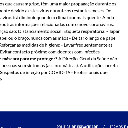
os que causam gripe, têm uma maior propagação durante os
doente devido a estes vírus durante os restantes meses. De
írus irá diminuir quando o clima ficar mais quente. Ainda
 e outras informações relacionadas com o novo coronavírus.
ão são: Distanciamento social; Etiqueta respiratória: - Tapar
papel ou o braço, nunca com as mãos - Deitar o lenço de papel
r Reforçar as medidas de higiene: - Lavar frequentemente as
 Evitar contacto próximo com doentes com infeções
r máscara para me proteger?
A Direção-Geral da Saúde não
 pessoas sem sintomas (assintomáticas). A utilização correta
Suspeitos de infeção por COVID-19 - Profissionais que
D-19
POLÍTICA DE PRIVACIDADE
TERMOS E 