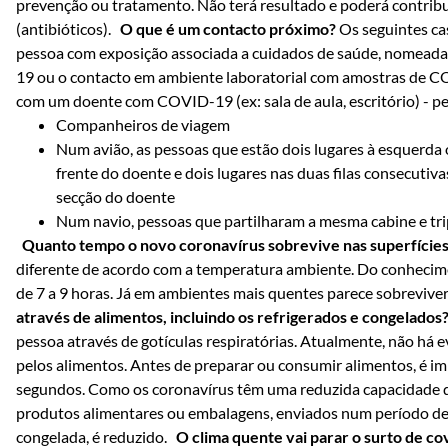
prevenção ou tratamento. Não terá resultado e poderá contribu
(antibióticos).
O que é um contacto próximo?
Os seguintes ca
pessoa com exposição associada a cuidados de saúde, nomead
19 ou o contacto em ambiente laboratorial com amostras de 
com um doente com COVID-19 (ex: sala de aula, escritório) -
Companheiros de viagem
Num avião, as pessoas que estão dois lugares à esquerda ou
frente do doente e dois lugares nas duas filas consecutiv
secção do doente
Num navio, pessoas que partilharam a mesma cabine e tri
Quanto tempo o novo coronavírus sobrevive nas superfície
diferente de acordo com a temperatura ambiente. Do conhecimen
de 7 a 9 horas. Já em ambientes mais quentes parece sobreviver
através de alimentos, incluindo os refrigerados e congelados
pessoa através de gotículas respiratórias. Atualmente, não há 
pelos alimentos. Antes de preparar ou consumir alimentos, é 
segundos. Como os coronavírus têm uma reduzida capacidade de 
produtos alimentares ou embalagens, enviados num período de 
congelada, é reduzido.
O clima quente vai parar o surto de c