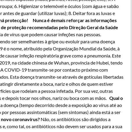
roupa; 6. Higienizar o telemóvel e óculos (com água e sabão
antes de guardar (utilizar luvas); 8. Deitar fora as luvas e
há protecção!
Nunca é demais reforçar as informações
 de proteção recomendadas pelo Direção Geral da Saúde
a de vírus que podem causar infeções nas pessoas.
dendo ser semelhantes à gripe ou evoluir para uma doença
é o nome, atribuído pela Organização Mundial da Saúde, à
 causar infeção respiratória grave como a pneumonia. Este
e 2019, na cidade chinesa de Wuhan, província de Hubei, tendo
?
A COVID-19 transmite-se por contacto próximo com
ados. Esta doença transmite-se através de gotículas libertadas
tingir diretamente a boca, nariz e olhos de quem estiver
ícies que rodeiam a pessoa infetada. Por sua vez, outras
s e depois tocar nos olhos, nariz ou boca com as mãos.
Qual o
a doença (tempo decorrido desde a exposição ao vírus até ao
o por pessoas assintomáticas (sem sintomas) ainda está a ser
 o novo coronavírus?
Não, os antibióticos são dirigidos a
 e, como tal, os antibióticos não devem ser usados para a sua