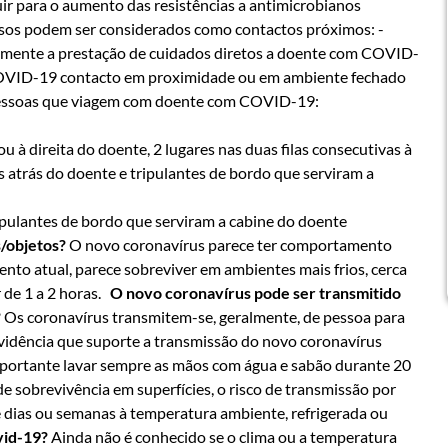
ir para o aumento das resistências a antimicrobianos
sos podem ser considerados como contactos próximos: -
amente a prestação de cuidados diretos a doente com COVID-
COVID-19 contacto em proximidade ou em ambiente fechado
 pessoas que viagem com doente com COVID-19:
 à direita do doente, 2 lugares nas duas filas consecutivas à
as atrás do doente e tripulantes de bordo que serviram a
pulantes de bordo que serviram a cabine do doente
s/objetos?
O novo coronavírus parece ter comportamento
to atual, parece sobreviver em ambientes mais frios, cerca
 de 1 a 2 horas.
O novo coronavírus pode ser transmitido
?
Os coronavírus transmitem-se, geralmente, de pessoa para
evidência que suporte a transmissão do novo coronavírus
importante lavar sempre as mãos com água e sabão durante 20
sobrevivência em superfícies, o risco de transmissão por
dias ou semanas à temperatura ambiente, refrigerada ou
ovid-19?
Ainda não é conhecido se o clima ou a temperatura