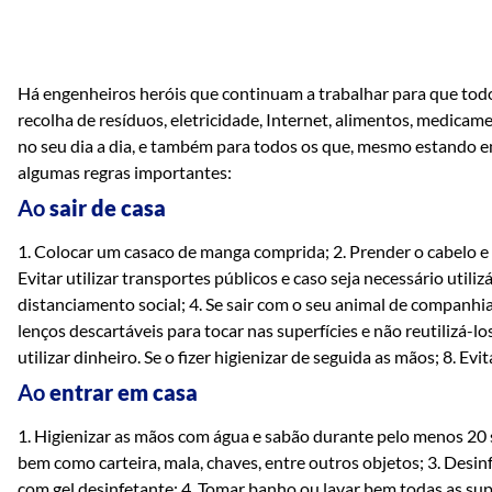
Há engenheiros heróis que continuam a trabalhar para que tod
recolha de resíduos, eletricidade, Internet, alimentos, medicame
no seu dia a dia, e também para todos os que, mesmo estando e
algumas regras importantes:
Ao
sair de casa
1. Colocar um casaco de manga comprida; 2. Prender o cabelo e ev
Evitar utilizar transportes públicos e caso seja necessário utili
distanciamento social; 4. Se sair com o seu animal de companhia
lenços descartáveis para tocar nas superfícies e não reutilizá-los;
utilizar dinheiro. Se o fizer higienizar de seguida as mãos; 8. Ev
Ao
entrar em casa
1. Higienizar as mãos com água e sabão durante pelo menos 20 se
bem como carteira, mala, chaves, entre outros objetos; 3. Desinf
com gel desinfetante; 4. Tomar banho ou lavar bem todas as super