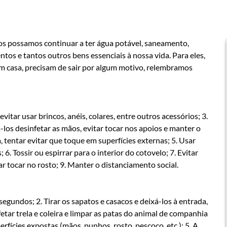
os possamos continuar a ter água potável, saneamento,
ntos e tantos outros bens essenciais à nossa vida. Para eles,
m casa, precisam de sair por algum motivo, relembramos
itar usar brincos, anéis, colares, entre outros acessórios; 3.
zá-los desinfetar as mãos, evitar tocar nos apoios e manter o
, tentar evitar que toque em superfícies externas; 5. Usar
 6. Tossir ou espirrar para o interior do cotovelo; 7. Evitar
itar tocar no rosto; 9. Manter o distanciamento social.
gundos; 2. Tirar os sapatos e casacos e deixá-los à entrada,
etar trela e coleira e limpar as patas do animal de companhia
fícies expostas (mãos, punhos, rosto, pescoço, etc.); 5. A