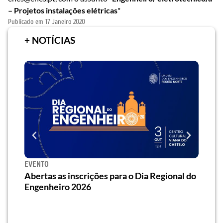
– Projetos instalações elétricas
"
Publicado em
17 Janeiro 2020
+ NOTÍCIAS
EVENTO
SEMI
za o
Abertas as inscrições para o Dia Regional do
Semi
os/as
Engenheiro 2026
traz 
habi