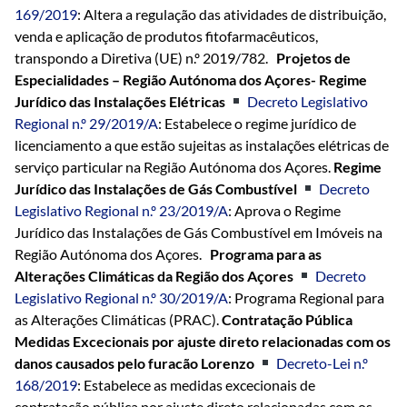
169/2019
: Altera a regulação das atividades de distribuição,
venda e aplicação de produtos fitofarmacêuticos,
transpondo a Diretiva (UE) n.º 2019/782.
Projetos de
Especialidades – Região Autónoma dos Açores-
Regime
Jurídico das Instalações Elétricas
Decreto Legislativo
Regional n.º 29/2019/A
: Estabelece o regime jurídico de
licenciamento a que estão sujeitas as instalações elétricas de
serviço particular na Região Autónoma dos Açores.
Regime
Jurídico das Instalações de Gás Combustível
Decreto
Legislativo Regional n.º 23/2019/A
: Aprova o Regime
Jurídico das Instalações de Gás Combustível em Imóveis na
Região Autónoma dos Açores.
Programa para as
Alterações Climáticas da Região dos Açores
Decreto
Legislativo Regional n.º 30/2019/A
: Programa Regional para
as Alterações Climáticas (PRAC).
Contratação Pública
Medidas Excecionais por ajuste direto relacionadas com os
danos causados pelo furacão Lorenzo
Decreto-Lei n.º
168/2019
: Estabelece as medidas excecionais de
contratação pública por ajuste direto relacionadas com os