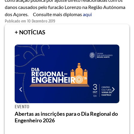
danos causados pelo furacão Lorenzo na Região Autónoma
dos Açores. Consulte mais diplomas
aqui
Publicado em
10 Dezembro 2019
+ NOTÍCIAS
EVENTO
SEMI
za o
Abertas as inscrições para o Dia Regional do
Semi
os/as
Engenheiro 2026
traz 
habi