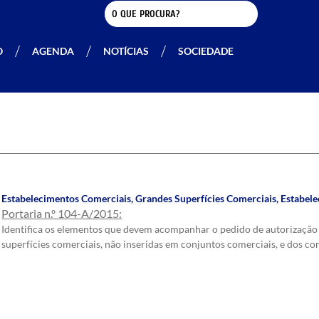
O
AGENDA
NOTÍCIAS
SOCIEDADE
Estabelecimentos Comerciais
,
Grandes Superfícies Comerciais
,
Estabel
Portaria n.º 104-A/2015:
Identifica os elementos que devem acompanhar o pedido de autorização c
superfícies comerciais, não inseridas em conjuntos comerciais, e dos c