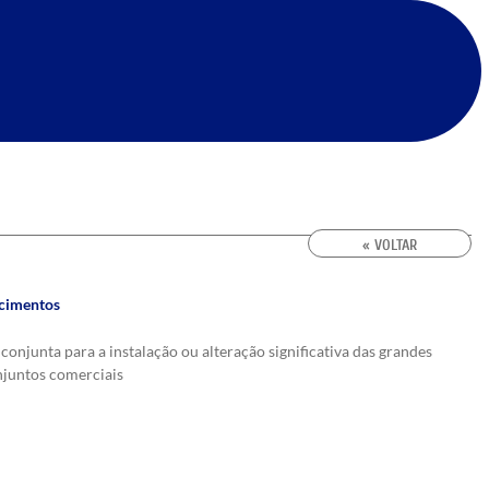
« VOLTAR
ecimentos
onjunta para a instalação ou alteração significativa das grandes
onjuntos comerciais