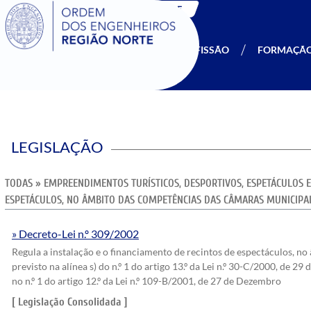
SIGOE
A OERN
SER MEMBRO
PROFISSÃO
FORMAÇÃ
LEGISLAÇÃO
TODAS
»
EMPREENDIMENTOS TURÍSTICOS, DESPORTIVOS, ESPETÁCULOS 
ESPETÁCULOS, NO ÂMBITO DAS COMPETÊNCIAS DAS CÂMARAS MUNICIPA
Decreto-Lei n.º 309/2002
Regula a instalação e o financiamento de recintos de espectáculos, 
previsto na alínea s) do n.º 1 do artigo 13.º da Lei n.º 30-C/2000, de 29
no n.º 1 do artigo 12.º da Lei n.º 109-B/2001, de 27 de Dezembro
[ Legislação Consolidada ]