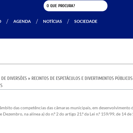
O
AGENDA
NOTÍCIAS
SOCIEDADE
E DE DIVERSÕES
»
RECINTOS DE ESPETÁCULOS E DIVERTIMENTOS PÚBLICO
IS
no âmbito das competências das câmaras municipais, em desenvolvimento 
 de Dezembro, na alínea a) do n.º 2 do artigo 21.º da Lei n.º 159/99, de 14 d