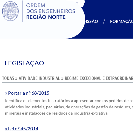
SIGOE
A OERN
SER MEMBRO
PROFISSÃO
FORMAÇÃ
LEGISLAÇÃO
TODAS
»
ATIVIDADE INDUSTRIAL
»
REGIME EXCECIONAL E EXTRAORDINÁ
Portaria n.º 68/2015
Identifica os elementos instrutórios a apresentar com os pedidos de r
atividades industriais, pecuárias, de operações de gestão de resíduos
minerais e instalações de resíduos da indústria extrativa
Lei n.º 45/2014