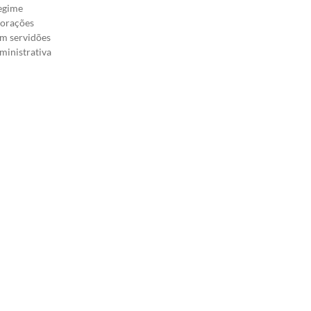
regime
lorações
om servidões
dministrativa