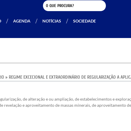
O
AGENDA
NOTÍCIAS
SOCIEDADE
RIO
»
REGIME EXCECIONAL E EXTRAORDINÁRIO DE REGULARIZAÇÃO A APLIC
egularização, de alteração e ou ampliação, de estabelecimentos e explora
, de revelação e aproveitamento de massas minerais, de aproveitamento d