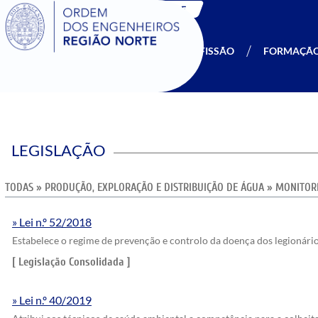
SIGOE
A OERN
SER MEMBRO
PROFISSÃO
FORMAÇÃ
LEGISLAÇÃO
TODAS
»
PRODUÇÃO, EXPLORAÇÃO E DISTRIBUIÇÃO DE ÁGUA
»
MONITORI
Lei n.º 52/2018
Estabelece o regime de prevenção e controlo da doença dos legionário
[ Legislação Consolidada ]
Lei n.º 40/2019