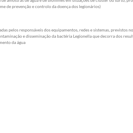
 de amostras de água e de biofilmes em situações de cluster ou surto, p
egime de prevenção e controlo da doença dos legionários)
adas pelos responsáveis dos equipamentos, redes e sistemas, previstos no 
contaminação e disseminação da bactéria Legionella que decorra dos resu
amento da água