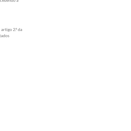
rocedendo à
artigo 2.º da
ltados