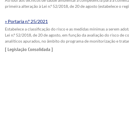
Atribui aos técnicos de saúde ambiental a competência para a colheita
primeira alteração à Lei n.º 52/2018, de 20 de agosto (estabelece o r
Portaria n.º 25/2021
Estabelece a classificação do risco e as medidas mínimas a serem adot
Lei n.º 52/2018, de 20 de agosto, em função da avaliação do risco de 
analíticos apurados, no âmbito do programa de monitorização e trat
[ Legislação Consolidada ]