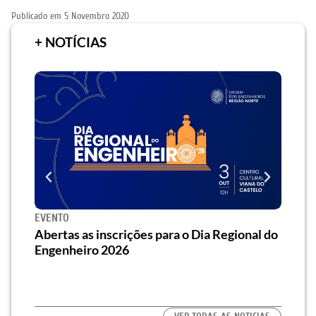
Publicado em
5 Novembro 2020
+ NOTÍCIAS
EVENTO
SEMI
za o
Abertas as inscrições para o Dia Regional do
Semi
os/as
Engenheiro 2026
traz 
habi