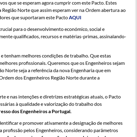
ivos que se esperam agora cumprir com este Pacto. Estes
a Região Norte que assim esperam ver na Ordem abertura ao
adores que suportaram este Pacto
AQUI
crucial para o desenvolvimento económico, social e
tamente qualificados, recursos e matérias-primas, assinalando-
 e tenham melhores condições de trabalho. Que estas
 melhores profissionais. Queremos que os Engenheiros sejam
ião Norte seja a referência da nova Engenharia que em
a Ordem dos Engenheiros Região Norte durante a
e nas intenções e diretrizes estratégicas atuais, o Pacto
sárias à qualidade e valorização do trabalho dos
resso dos Engenheiros a Portugal.
entificar e promover ativamente a designação de melhores
da profissão pelos Engenheiros, considerando parâmetros