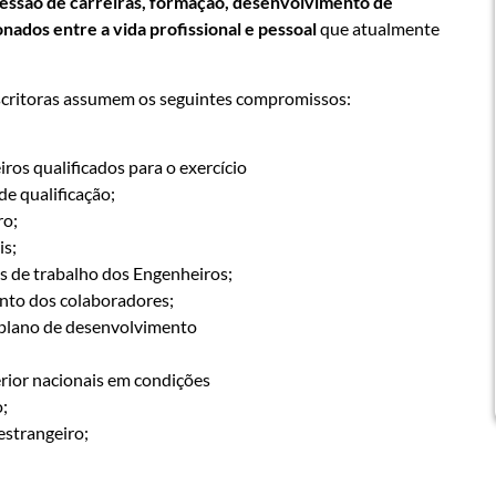
ressão de carreiras, formação, desenvolvimento de
onados entre a vida profissional e pessoal
que atualmente
bscritoras assumem os seguintes compromissos:
ros qualificados para o exercício
de qualificação;
ro;
is;
s de trabalho dos Engenheiros;
nto dos colaboradores;
 plano de desenvolvimento
erior nacionais em condições
;
estrangeiro;