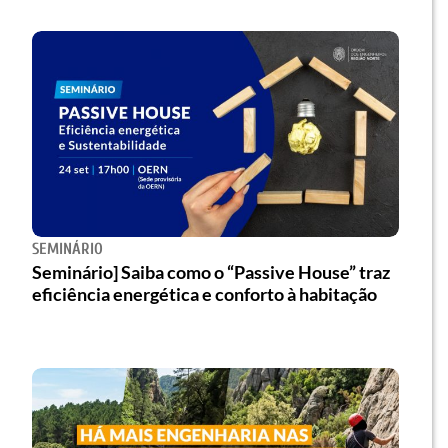
SEMINÁRIO
Seminário] Saiba como o “Passive House” traz
eficiência energética e conforto à habitação