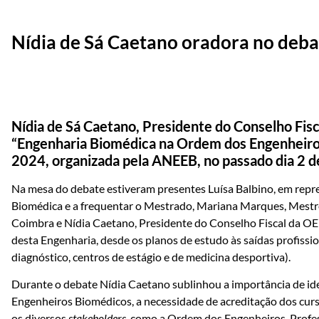
Nídia de Sá Caetano oradora no deba
Nídia de Sá Caetano, Presidente do Conselho Fis
“Engenharia Biomédica na Ordem dos Engenheiro
2024, organizada pela ANEEB, no passado dia 2 
Na mesa do debate estiveram presentes Luísa Balbino, em repr
Biomédica e a frequentar o Mestrado, Mariana Marques, Mestr
Coimbra e Nídia Caetano, Presidente do Conselho Fiscal da OE
desta Engenharia, desde os planos de estudo às saídas profissio
diagnóstico, centros de estágio e de medicina desportiva).
Durante o debate Nídia Caetano sublinhou a importância de iden
Engenheiros Biomédicos, a necessidade de acreditação dos curso
os diversos
stakeholders
, como a Ordem dos Engenheiros, Profes