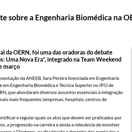
te sobre a Engenharia Biomédica na O
cal da OERN, foi uma das oradoras do debate
s: Uma Nova Era”, integrado na Team Weekend
de março
esentação da ANEEB, Sara Pereira licenciada em Engenharia
e em Engenharia Biomédica e Técnica Superior no IPO de
RN, que abordaram diversos assuntos essenciais à integração
nais mais frequentes (empresas, hospitais, centros de
tificar e regular quais os atos que devem ser praticados por
s, a progressão na carreira e ainda a relevância de envolver
sores e Diretores, na divulgação e desenho dos currículos e