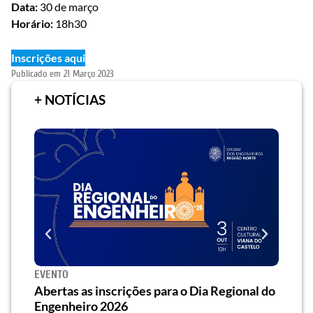
Data:
30 de março
Horário:
18h30
Inscrições aqui
Publicado em
21 Março 2023
+ NOTÍCIAS
EVENTO
SEMI
za o
Abertas as inscrições para o Dia Regional do
Semi
os/as
Engenheiro 2026
traz 