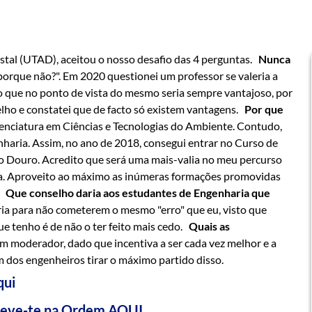
stal (UTAD), aceitou o nosso desafio das 4 perguntas.
Nunca
orque não?". Em 2020 questionei um professor se valeria a
 que no ponto de vista do mesmo seria sempre vantajoso, por
elho e constatei que de facto só existem vantagens.
Por que
cenciatura em Ciências e Tecnologias do Ambiente. Contudo,
haria. Assim, no ano de 2018, consegui entrar no Curso de
to Douro. Acredito que será uma mais-valia no meu percurso
ca. Aproveito ao máximo as inúmeras formações promovidas
a.
Que conselho daria aos estudantes de Engenharia que
ria para não cometerem o mesmo "erro" que eu, visto que
e tenho é de não o ter feito mais cedo.
Quais as
moderador, dado que incentiva a ser cada vez melhor e a
 dos engenheiros tirar o máximo partido disso.
qui
creve-te na Ordem
AQUI