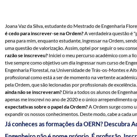
Joana Vaz da Silva, estudante do Mestrado de Engenharia Flore
é cedo para inscrever-se na Ordem?
A verdadeira questão é "p
pena para mim, enquanto estudante, ingressar na Ordem, sendo
uma questão de valorização. Assim, optei por seguir o seu cons
razão se inscreveu?
Iniciei o meu percurso académico com a li
tive sempre como objetivo um dia ingressar num curso de Engen
Engenharia Florestal, na Universidade de Trás-os-Montes e Al
profissional como está a ser de momento na vertente académi
pela Ordem, que são lecionadas por profissionais de excelênci
ainda não se inscreveram?
Diria a todos os alunos de Engenha
apenas me inscrevi no ano de 2020 e o único arrependimento qu
expectativas sobre o papel da Ordem?
A Ordem surge como um 
expandir os nossos conhecimentos. Deste modo, cabe a cada um
Já conheces as formações da OERN? Descubra
A
Engenheiro não é nome próprio. É profissão. Ins