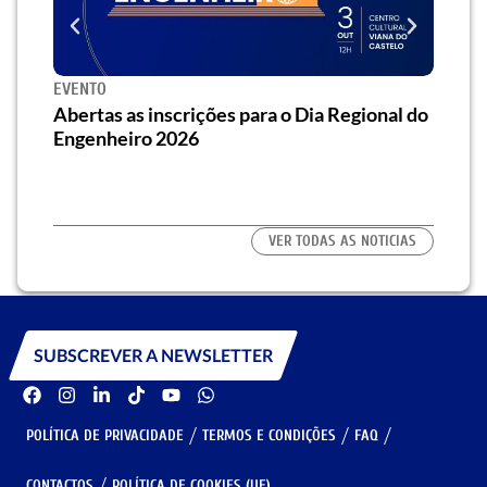
EVENTO
SEMI
za o
Abertas as inscrições para o Dia Regional do
Semi
os/as
Engenheiro 2026
traz 
habi
VER TODAS AS NOTICIAS
SUBSCREVER A NEWSLETTER
POLÍTICA DE PRIVACIDADE
TERMOS E CONDIÇÕES
FAQ
CONTACTOS
POLÍTICA DE COOKIES (UE)