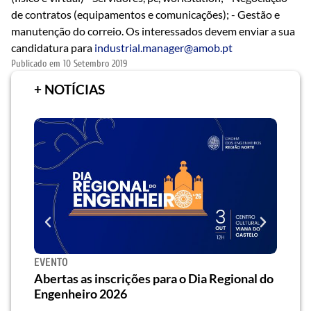
de contratos (equipamentos e comunicações); - Gestão e
manutenção do correio. Os interessados devem enviar a sua
candidatura para
industrial.manager@amob.pt
Publicado em
10 Setembro 2019
+ NOTÍCIAS
EVENTO
SEMI
za o
Abertas as inscrições para o Dia Regional do
Semi
os/as
Engenheiro 2026
traz 
habi