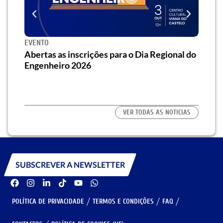
EVENTO
SEMI
za o
Abertas as inscrições para o Dia Regional do
Semi
os/as
Engenheiro 2026
traz 
habi
VER TODAS AS NOTICIAS
SUBSCREVER A NEWSLETTER
POLÍTICA DE PRIVACIDADE
TERMOS E CONDIÇÕES
FAQ