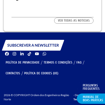
habi
VER TODAS AS NOTICIAS
SUBSCREVER A NEWSLETTER
POLÍTICA DE PRIVACIDADE
TERMOS E CONDIÇÕES
FAQ
CONTACTOS
POLÍTICA DE COOKIES (UE)
PERGUNTAS
GERIR COOKIES
FREQUENTES
2026 © COPYRIGHT Ordem dos Engenheiros Região
- Developed by
MANUAL DE
Norte
Techy.pt
BOAS PRÁTICAS