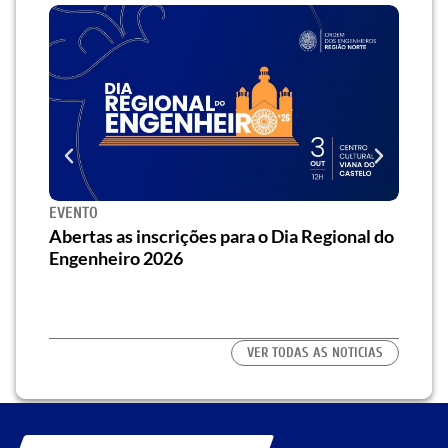
EVENTO
SEMI
za o
Abertas as inscrições para o Dia Regional do
Semi
os/as
Engenheiro 2026
traz 
habi
VER TODAS AS NOTICIAS