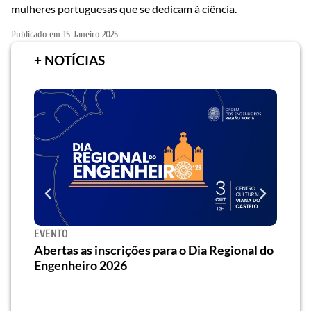
mulheres portuguesas que se dedicam à ciência.
Publicado em
15 Janeiro 2025
+ NOTÍCIAS
EVENTO
SEMI
za o
Abertas as inscrições para o Dia Regional do
Semi
os/as
Engenheiro 2026
traz 
habi