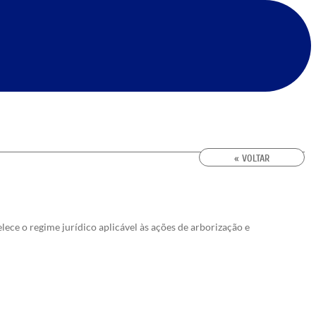
« VOLTAR
elece o regime jurídico aplicável às ações de arborização e