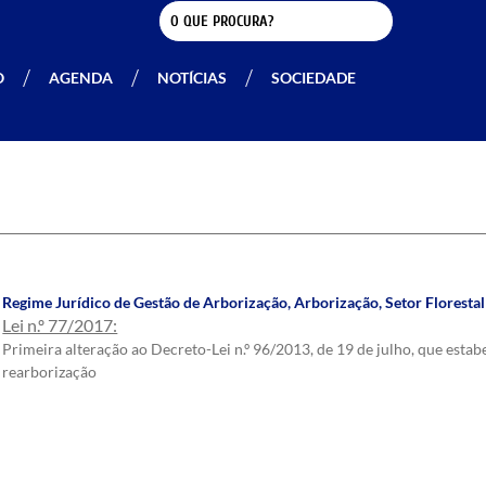
O
AGENDA
NOTÍCIAS
SOCIEDADE
Regime Jurídico de Gestão de Arborização
,
Arborização
,
Setor Florestal
Lei n.º 77/2017:
Primeira alteração ao Decreto-Lei n.º 96/2013, de 19 de julho, que estab
rearborização