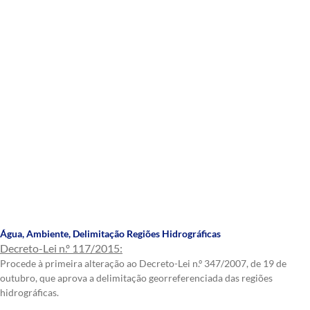
Água
,
Ambiente
,
Delimitação Regiões Hidrográficas
Decreto-Lei n.º 117/2015:
Procede à primeira alteração ao Decreto-Lei n.º 347/2007, de 19 de
outubro, que aprova a delimitação georreferenciada das regiões
hidrográficas.