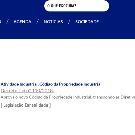
O
AGENDA
NOTÍCIAS
SOCIEDADE
Atividade Industrial
,
Código da Propriedade Industrial
Decreto-Lei n.º 110/2018:
Aprova o novo Código da Propriedade Industrial, transpondo as Direti
[ Legislação Consolidada ]