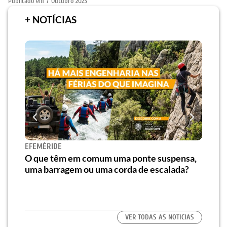
Publicado em
7 Outubro 2023
+ NOTÍCIAS
Novo
EFEMÉRIDE
e at
e”
O que têm em comum uma ponte suspensa,
uma barragem ou uma corda de escalada?
VER TODAS AS NOTICIAS