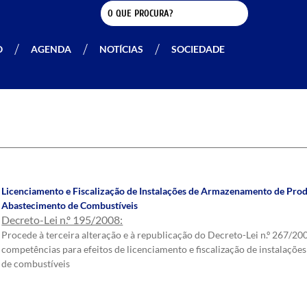
O
AGENDA
NOTÍCIAS
SOCIEDADE
Licenciamento e Fiscalização de Instalações de Armazenamento de Prod
Abastecimento de Combustíveis
Decreto-Lei n.º 195/2008:
Procede à terceira alteração e à republicação do Decreto-Lei n.º 267/2
competências para efeitos de licenciamento e fiscalização de instalaç
de combustíveis