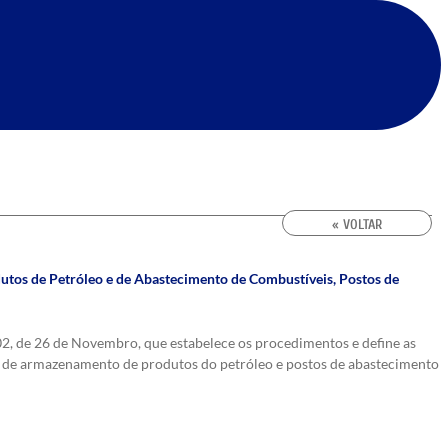
« VOLTAR
utos de Petróleo e de Abastecimento de Combustíveis
,
Postos de
002, de 26 de Novembro, que estabelece os procedimentos e define as
ões de armazenamento de produtos do petróleo e postos de abastecimento